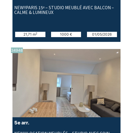
NEW!!PARIS 15ᵉ – STUDIO MEUBLÉ AVEC BALCON –
CALME & LUMINEUX
2
21,71 m
1000 €
01/05/2026
34948
5e arr.