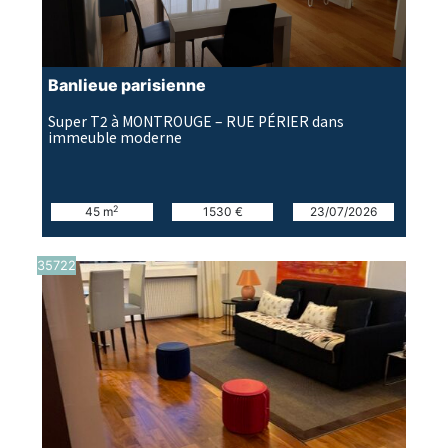
Banlieue parisienne
Super T2 à MONTROUGE – RUE PÉRIER dans
immeuble moderne
2
45 m
1530 €
23/07/2026
35722