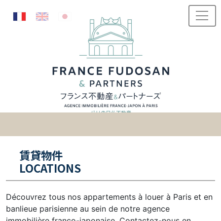
Passer au contenu
賃貸物件
LOCATIONS
Découvrez tous nos appartements à louer à Paris et en
banlieue parisienne au sein de notre agence
immobilière franco-japonaise. Contactez-nous en