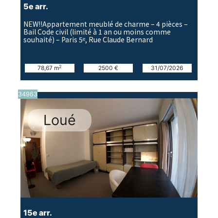
5e arr.
NEW!!Appartement meublé de charme – 4 pièces –
Bail Code civil (limité à 1 an ou moins comme
souhaité) – Paris 5ᵉ, Rue Claude Bernard
2
78,67 m
2500 €
31/07/2026
34963
Loué
15e arr.