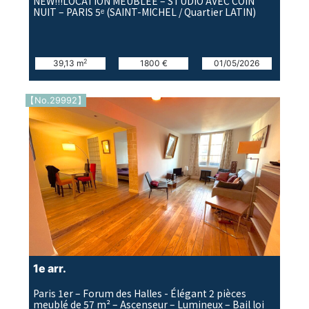
NEW!!!LOCATION MEUBLÉE – STUDIO AVEC COIN
NUIT – PARIS 5ᵉ (SAINT-MICHEL / Quartier LATIN)
2
39,13 m
1800 €
01/05/2026
【No.29992】
1e arr.
Paris 1er – Forum des Halles - Élégant 2 pièces
meublé de 57 m² – Ascenseur – Lumineux – Bail loi