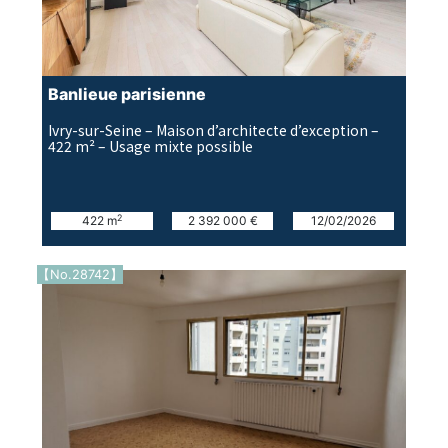
Banlieue parisienne
Ivry-sur-Seine – Maison d’architecte d’exception –
422 m² – Usage mixte possible
2
422 m
2 392 000 €
12/02/2026
【No.28742】