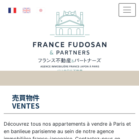
Passer au contenu
売買物件
VENTES
Découvrez tous nos appartements à vendre à Paris et
en banlieue parisienne au sein de notre agence
immobilière franco-japonaise. Contactez-nous en