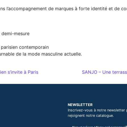
 dans l’accompagnement de marques à forte identité et de 
 & demi-mesure
g parisien contemporain
rnable de la mode masculine actuelle.
es
 s’invite à Paris
SANJO – Une terrass
NEWSLETTER
Inscrivez-vous à notre newsletter 
rejoignent notre catalogue.