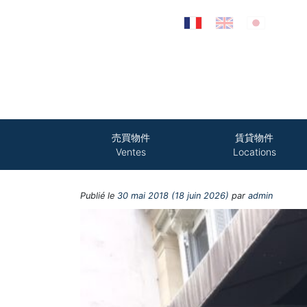
Passer au contenu
売買物件
賃貸物件
Ventes
Locations
Publié le
30 mai 2018
(18 juin 2026)
par
admin