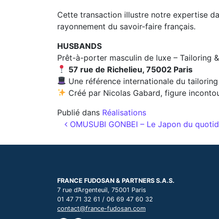
Cette transaction illustre notre expertise
rayonnement du savoir-faire français.
HUSBANDS
Prêt-à-porter masculin de luxe – Tailoring
57 rue de Richelieu, 75002 Paris
Une référence internationale du tailorin
Créé par Nicolas Gabard, figure incontou
Publié dans
Réalisations
Navigation des articl
OMUSUBI GONBEI – Le Japon du quotidien
FRANCE FUDOSAN & PARTNERS S.A.S.
7 rue d’Argenteuil, 75001 Paris
01 47 71 32 61 / 06 69 47 60 32
contact@france-fudosan.com