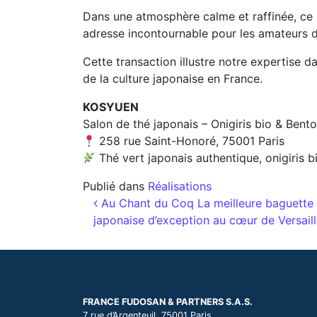
Dans une atmosphère calme et raffinée, ce l
adresse incontournable pour les amateurs de
Cette transaction illustre notre expertis
de la culture japonaise en France.
KOSYUEN
Salon de thé japonais – Onigiris bio & Bent
258 rue Saint-Honoré, 75001 Paris
Thé vert japonais authentique, onigiris
Publié dans
Réalisations
Navigation des articl
Au Chant du Coq La meilleure baguette d
japonaise d’exception au cœur de Versail
FRANCE FUDOSAN & PARTNERS S.A.S.
7 rue d’Argenteuil, 75001 Paris