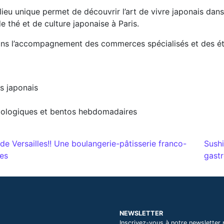
ieu unique permet de découvrir l’art de vivre japonais dans
 thé et de culture japonaise à Paris.
e dans l’accompagnement des commerces spécialisés et des 
os japonais
 biologiques et bentos hebdomadaires
es
e Versailles!! Une boulangerie-pâtisserie franco-
Sushi
les
gastr
NEWSLETTER
Inscrivez-vous à notre newsletter 