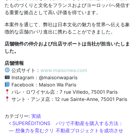
たものづくりと文化をフランスおよびヨーロッパへ発信す
る重要な拠点として高い評価を得ています。
本案件を通じて、弊社は日本文化の魅力を世界へ伝える象
徴的な店舗のパリ進出に携わることができました。
店舗物件の仲介および出店サポートは当社が担当いたしま
した。
店舗情報
公式サイト：
www.maisonwa.com
Instagram：@maisonwaparis
Facebook：Maison Wa Paris
パレ・ロワイヤル店：7 rue Villedo, 75001 Paris
サント・アンヌ店：12 rue Sainte-Anne, 75001 Paris
カテゴリー:
実績
投稿ナビゲーション
SUPERÉDITIONS
パリで不動産を購入する方法：
― 想像力を育むクリ
不動産プロジェクトを成功させ