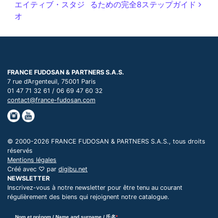
エイティブ・スタジ
るための完全8ステップガイド
オ
FRANCE FUDOSAN & PARTNERS S.A.S.
7 rue d’Argenteuil, 75001 Paris
01 47 71 32 61 / 06 69 47 60 32
contact@france-fudosan.com
© 2000-2026 FRANCE FUDOSAN & PARTNERS S.A.S., tous droits
réservés
Mentions légales
Créé avec ♡ par
digibu.net
NEWSLETTER
Inscrivez-vous à notre newsletter pour être tenu au courant
régulièrement des biens qui rejoignent notre catalogue.
Nom et prénom / Name and surname / 氏名