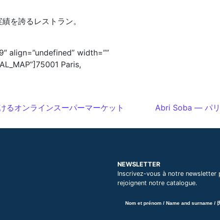
実績を誇るレストラン。
″ align=”undefined” width=””
L_MAP”]75001 Paris,
を届けるオンラインスーパーマーケット
Abri Soba
NEWSLETTER
Inscrivez-vous à notre newsletter 
rejoignent notre catalogue.
Nom et prénom / Name and surname /