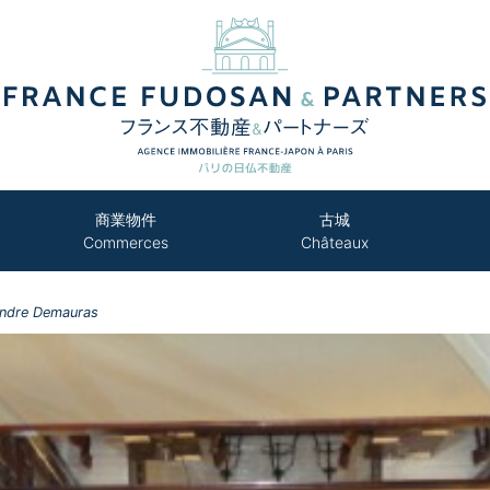
商業物件
古城
Commerces
Châteaux
andre Demauras