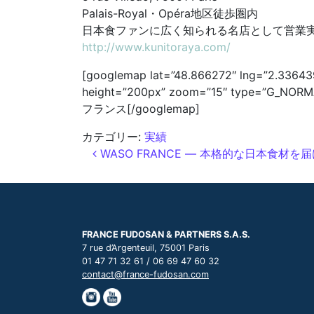
Palais-Royal・Opéra地区徒歩圏内
日本食ファンに広く知られる名店として営業
http://www.kunitoraya.com/
[googlemap lat=”48.866272″ lng=”2.336439
height=”200px” zoom=”15″ type=”G_NORMA
フランス[/googlemap]
カテゴリー:
実績
投稿ナビゲーション
WASO FRANCE ― 本格的な日本食材
FRANCE FUDOSAN & PARTNERS S.A.S.
7 rue d’Argenteuil, 75001 Paris
01 47 71 32 61 / 06 69 47 60 32
contact@france-fudosan.com