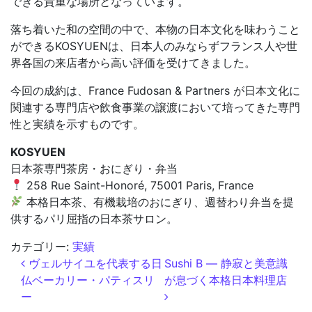
できる貴重な場所となっています。
落ち着いた和の空間の中で、本物の日本文化を味わうこと
ができるKOSYUENは、日本人のみならずフランス人や世
界各国の来店者から高い評価を受けてきました。
今回の成約は、France Fudosan & Partners が日本文化に
関連する専門店や飲食事業の譲渡において培ってきた専門
性と実績を示すものです。
KOSYUEN
日本茶専門茶房・おにぎり・弁当
258 Rue Saint-Honoré, 75001 Paris, France
本格日本茶、有機栽培のおにぎり、週替わり弁当を提
供するパリ屈指の日本茶サロン。
カテゴリー:
実績
投稿ナビゲーション
ヴェルサイユを代表する日
Sushi B ― 静寂と美意識
仏ベーカリー・パティスリ
が息づく本格日本料理店
ー