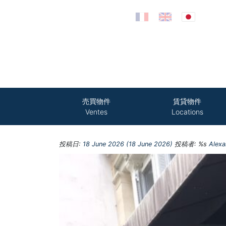
コンテンツへスキップ
売買物件
賃貸物件
Ventes
Locations
投稿日:
18 June 2026
(18 June 2026)
投稿者: %s
Alex