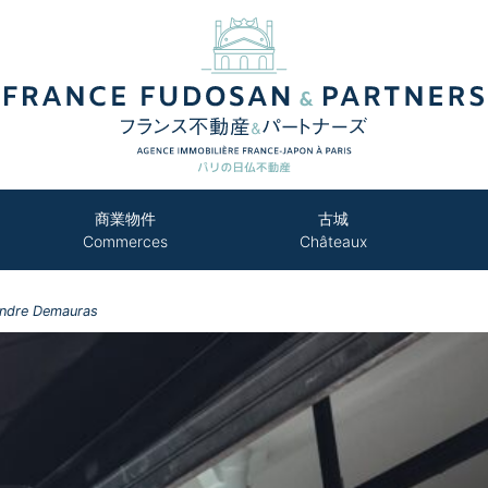
商業物件
古城
Commerces
Châteaux
andre Demauras