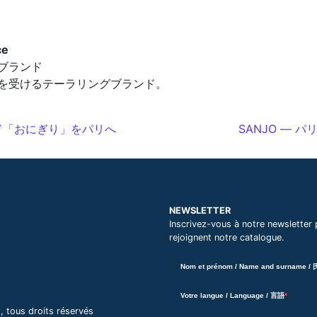
ce
ブランド
を受けるテーラリングブランド。
フード「おにぎり」をパリへ
SANJO ―
NEWSLETTER
Inscrivez-vous à notre newsletter 
rejoignent notre catalogue.
Nom et prénom / Name and surname /
Votre langue / Language / 言語
ous droits réservés