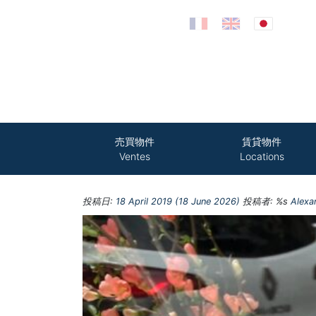
コンテンツへスキップ
売買物件
賃貸物件
Ventes
Locations
投稿日:
18 April 2019
(18 June 2026)
投稿者: %s
Alexa