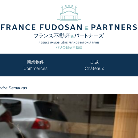
商業物件
古城
Commerces
Châteaux
ndre Demauras